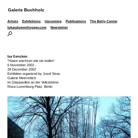
Galerie Buchholz
Artists
Exhibitions
Upcoming
Publications
The Betty Center
lukasduwenhogger.com
Newsletter
Isa Genzken
“Haare wachsen wie sie wollen”
6 November 2002
-
28 December 2002
Exhibition organized by Josef Strau
Galerie Meerrettich
im Glaspavillon an der Volksbühne
Rosa-Luxemburg-Platz, Berlin