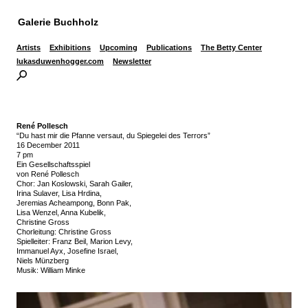
Galerie Buchholz
Artists
Exhibitions
Upcoming
Publications
The Betty Center
lukasduwenhogger.com
Newsletter
René Pollesch
“Du hast mir die Pfanne versaut, du Spiegelei des Terrors”
16 December 2011
7 pm
Ein Gesellschaftsspiel
von René Pollesch
Chor: Jan Koslowski, Sarah Gailer,
Irina Sulaver, Lisa Hrdina,
Jeremias Acheampong, Bonn Pak,
Lisa Wenzel, Anna Kubelik,
Christine Gross
Chorleitung: Christine Gross
Spielleiter: Franz Beil, Marion Levy,
Immanuel Ayx, Josefine Israel,
Niels Münzberg
Musik: William Minke