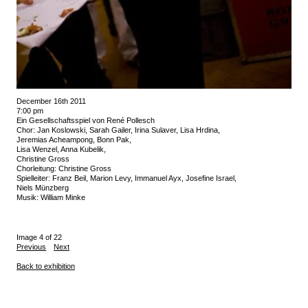
December 16th 2011
7:00 pm
Ein Gesellschaftsspiel von René Pollesch
Chor: Jan Koslowski, Sarah Gailer, Irina Sulaver, Lisa Hrdina,
Jeremias Acheampong, Bonn Pak,
Lisa Wenzel, Anna Kubelik,
Christine Gross
Chorleitung: Christine Gross
Spielleiter: Franz Beil, Marion Levy, Immanuel Ayx, Josefine Israel,
Niels Münzberg
Musik: William Minke
Image 4 of 22
Previous
Next
Back to exhibition