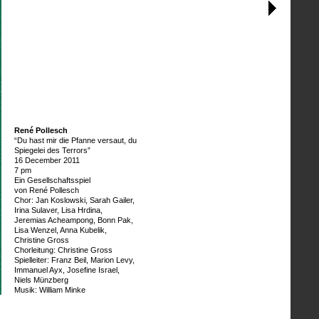
René Pollesch
“Du hast mir die Pfanne versaut, du
Spiegelei des Terrors”
16 December 2011
7 pm
Ein Gesellschaftsspiel
von René Pollesch
Chor: Jan Koslowski, Sarah Gailer,
Irina Sulaver, Lisa Hrdina,
Jeremias Acheampong, Bonn Pak,
Lisa Wenzel, Anna Kubelik,
Christine Gross
Chorleitung: Christine Gross
Spielleiter: Franz Beil, Marion Levy,
Immanuel Ayx, Josefine Israel,
Niels Münzberg
Musik: William Minke