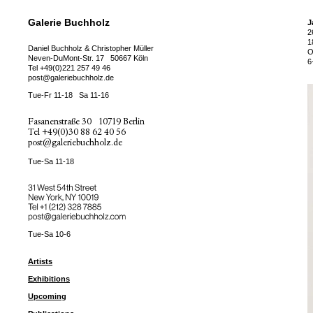
Galerie Buchholz
J
2
1
Daniel Buchholz & Christopher Müller
O
Neven-DuMont-Str. 17
50667 Köln
6
Tel
+49(0)221 257 49 46
post@galeriebuchholz.de
Tue-Fr 11-18
Sa 11-16
Fasanenstraße 30
10719 Berlin
Tel
+49(0)30 88 62 40 56
post@galeriebuchholz.de
Tue-Sa 11-18
31 West 54th Street
New York, NY 10019
Tel +
+1 (212) 328 7885
post@galeriebuchholz.com
Tue-Sa 10-6
Artists
Exhibitions
Upcoming