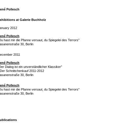
ené Pollesch
xhibitions at Galerie Buchholz
anuary 2012
ené Pollesch
Du hast mir die Pfanne versaut, du Spiegelei des Terrors”
asanenstraße 30, Berlin
ecember 2011
ené Pollesch
Der Dialog ist ein unverständlicher Klassiker”
 Der Schnittchenkauf 2011-2012
asanenstraße 30, Berlin
ené Pollesch
Du hast mir die Pfanne versaut, du Spiegelei des Terrors”
asanenstraße 30, Berlin
ublications