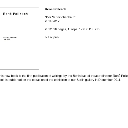
René Pollesch
“Der Schnittchenkauf”
2011-2012
2012, 96 pages, Owrps, 17,8 x 11,8 cm
out of print
his new book is the first publication of writings by the Berlin based theater director René Poll
ook is published on the occasion of the exhibition at our Berlin gallery in December 2011.