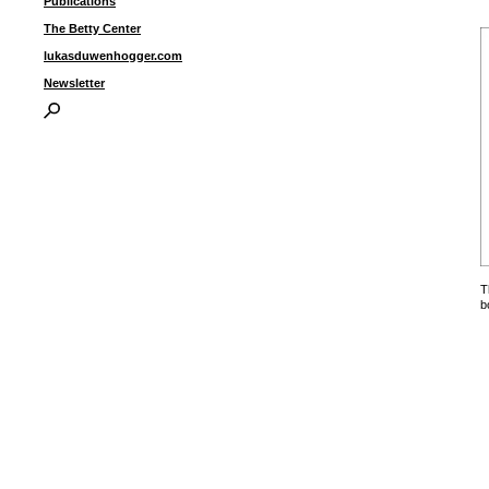
Publications
The Betty Center
lukasduwenhogger.com
Newsletter
T
b