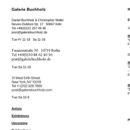
Galerie Buchholz
R
E
Daniel Buchholz & Christopher Müller
Neven-DuMont-Str. 17
50667 Köln
J
Tel
+49(0)221 257 49 46
post@galeriebuchholz.de
R
Tue-Fr 11-18
Sa 11-16
“
F
Fasanenstraße 30
10719 Berlin
Tel
+49(0)30 88 62 40 56
D
post@galeriebuchholz.de
R
“
Tue-Sa 11-18
-
F
31 West 54th Street
New York, NY 10019
Tel +
+1 (212) 328 7885
R
post@galeriebuchholz.com
“
F
Tue-Sa 10-6
Artists
Exhibitions
P
Upcoming