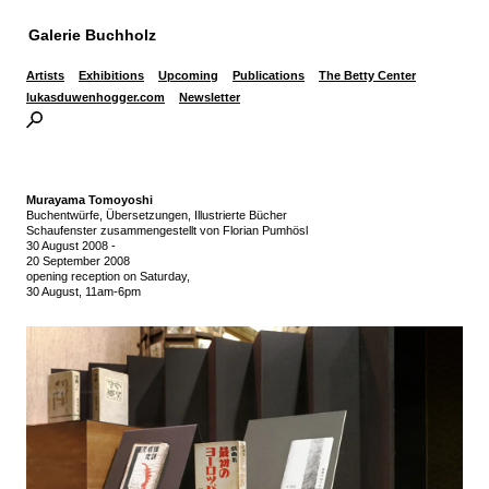
Galerie Buchholz
Artists
Exhibitions
Upcoming
Publications
The Betty Center
lukasduwenhogger.com
Newsletter
Murayama Tomoyoshi
Buchentwürfe, Übersetzungen, Illustrierte Bücher
Schaufenster zusammengestellt von Florian Pumhösl
30 August 2008
-
20 September 2008
opening reception on Saturday,
30 August, 11am-6pm