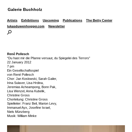
Galerie Buchholz
Artists
Exhibitions
Upcoming
Publications
The Betty Center
lukasduwenhogger.com
Newsletter
René Pollesch
“Du hast mir die Pfanne versaut, du Spiegelei des Terrors”
22 January 2012
7 pm
Ein Gesellschaftsspiel
von René Pollesch
Chor: Jan Koslowski, Sarah Gailer,
Irina Sulaver, Lisa Hrdina,
Jeremias Acheampong, Bonn Pak,
Lisa Wenzel, Anna Kubelik,
Christine Gross
Chorleitung: Christine Gross
Spielleiter: Franz Beil, Marion Levy,
Immanuel Ayx, Josefine Israel,
Niels Münzberg
Musik: William Minke