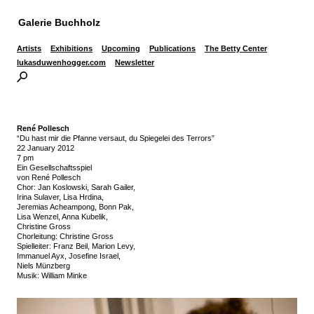
Galerie Buchholz
Artists
Exhibitions
Upcoming
Publications
The Betty Center
lukasduwenhogger.com
Newsletter
René Pollesch
“Du hast mir die Pfanne versaut, du Spiegelei des Terrors”
22 January 2012
7 pm
Ein Gesellschaftsspiel
von René Pollesch
Chor: Jan Koslowski, Sarah Gailer,
Irina Sulaver, Lisa Hrdina,
Jeremias Acheampong, Bonn Pak,
Lisa Wenzel, Anna Kubelik,
Christine Gross
Chorleitung: Christine Gross
Spielleiter: Franz Beil, Marion Levy,
Immanuel Ayx, Josefine Israel,
Niels Münzberg
Musik: William Minke