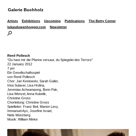
Galerie Buchholz
Artists
Exhibitions
Upcoming
Publications
The Betty Center
lukasduwenhogger.com
Newsletter
René Pollesch
“Du hast mir die Pfanne versaut, du Spiegelei des Terrors”
22 January 2012
7 pm
Ein Gesellschaftsspiel
von René Pollesch
Chor: Jan Koslowski, Sarah Gailer,
Irina Sulaver, Lisa Hrdina,
Jeremias Acheampong, Bonn Pak,
Lisa Wenzel, Anna Kubelik,
Christine Gross
Chorleitung: Christine Gross
Spielleiter: Franz Beil, Marion Levy,
Immanuel Ayx, Josefine Israel,
Niels Münzberg
Musik: William Minke