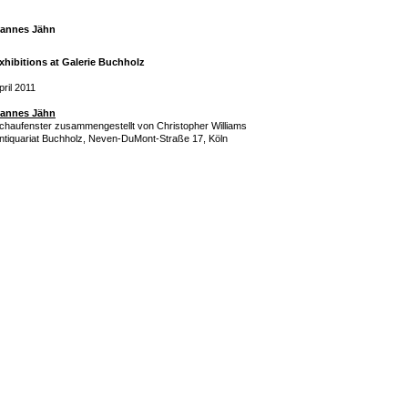
annes Jähn
xhibitions at Galerie Buchholz
pril 2011
annes Jähn
chaufenster zusammengestellt von Christopher Williams
ntiquariat Buchholz, Neven-DuMont-Straße 17, Köln