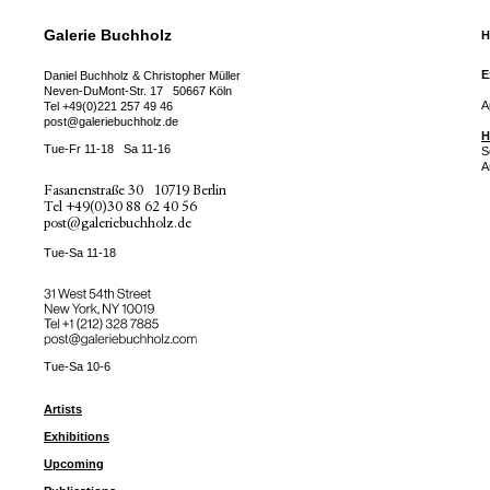
Galerie Buchholz
H
E
Daniel Buchholz & Christopher Müller
Neven-DuMont-Str. 17
50667 Köln
A
Tel
+49(0)221 257 49 46
post@galeriebuchholz.de
H
Tue-Fr 11-18
Sa 11-16
S
A
Fasanenstraße 30
10719 Berlin
Tel
+49(0)30 88 62 40 56
post@galeriebuchholz.de
Tue-Sa 11-18
31 West 54th Street
New York, NY 10019
Tel +
+1 (212) 328 7885
post@galeriebuchholz.com
Tue-Sa 10-6
Artists
Exhibitions
Upcoming